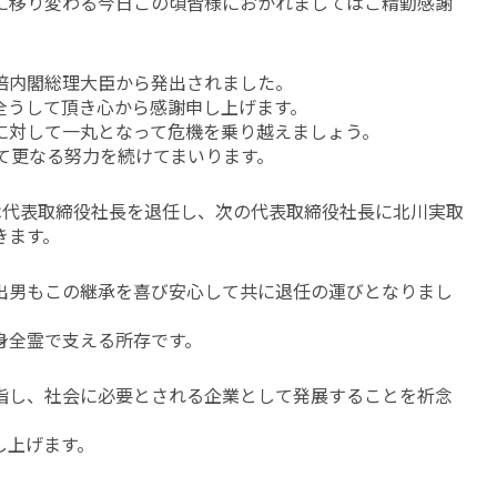
に移り変わる今日この頃皆様におかれましてはご精勤感謝
倍内閣総理大臣から発出されました。
全うして頂き心から感謝申し上げます。
に対して一丸となって危機を乗り越えましょう。
て更なる努力を続けてまいります。
は代表取締役社長を退任し、次の代表取締役社長に北川実取
きます。
出男もこの継承を喜び安心して共に退任の運びとなりまし
身全霊で支える所存です。
指し、社会に必要とされる企業として発展することを祈念
し上げます。