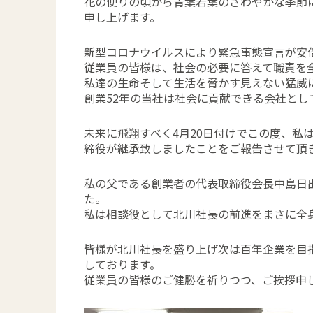
花の便りの頃から青葉若葉のさわやかな季節
申し上げます。
新型コロナウイルスにより緊急事態宣言が安
従業員の皆様は、社会の必要に答えて職責を
私達の生命そして生活を脅かす見えない猛威
創業52年の当社は社会に貢献できる会社とし
未来に飛翔すべく4月20日付けでこの度、私
締役が継承致しましたことをご報告させて頂
私の父である創業者の代表取締役会長中島日
た。
私は相談役として北川社長の前進をまさに全
皆様が北川社長を盛り上げ次は百年企業を目
しております。
従業員の皆様のご健勝を祈りつつ、ご挨拶申