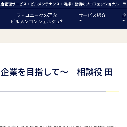
総合管理サービス
・
ビルメンテナンス
・
清掃
・
警備
のプロフェッショナル ラ
ラ・ユニークの理念
サービス紹介
企
ビルメンコンシェルジュ®️
企業を目指して〜 相談役 田