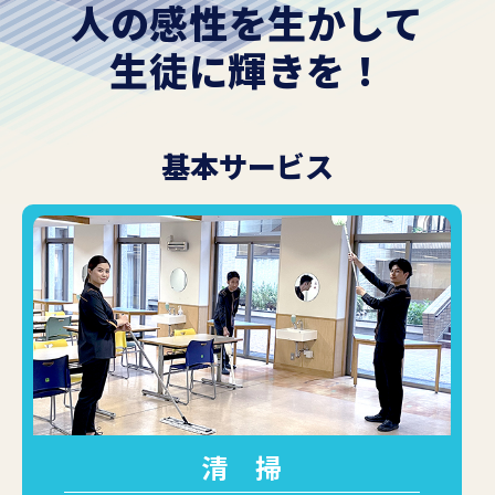
人の感性を生かして
生徒に
輝き
を！
基本サービス
清 掃