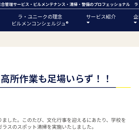
総合管理サービス
・
ビルメンテナンス
・
清掃
・
警備
のプロフェッショナル ラ
ラ・ユニークの理念
サービス紹介
企
ビルメンコンシェルジュ®️
で高所作業も足場いらず！！
りました。このたび、文化行事を迎えるにあたり、学校を
ガラスのスポット清掃を実施いたしました。