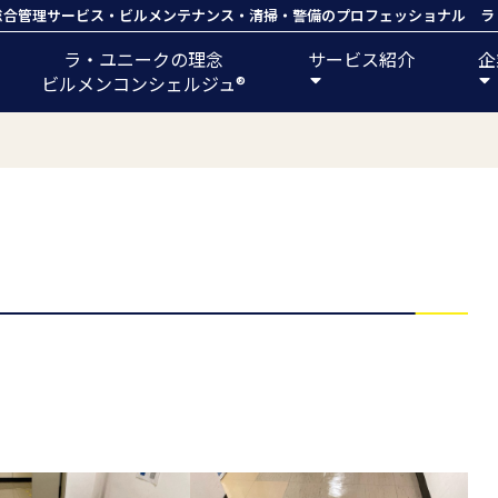
総合管理サービス
・
ビルメンテナンス
・
清掃
・
警備
のプロフェッショナル ラ
ラ・ユニークの理念
サービス紹介
企
ビルメンコンシェルジュ®️