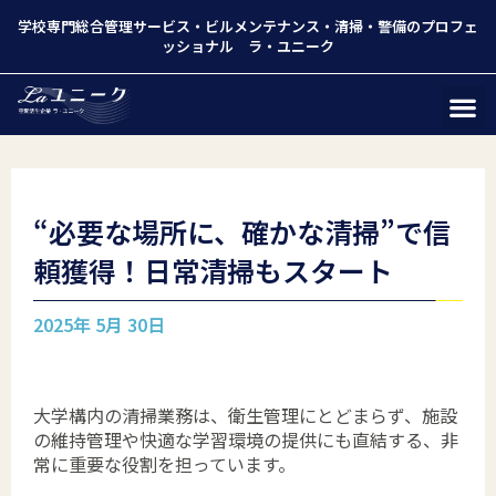
学校専門総合管理サービス
・
ビルメンテナンス
・
清掃
・
警備
のプロフェ
ッショナル ラ・ユニーク
“必要な場所に、確かな清掃”で信
頼獲得！日常清掃もスタート
2025年 5月 30日
大学構内の清掃業務は、衛生管理にとどまらず、施設
の維持管理や快適な学習環境の提供にも直結する、非
常に重要な役割を担っています。