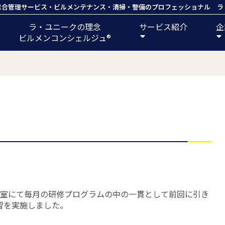
総合管理サービス
・
ビルメンテナンス
・
清掃
・
警備
のプロフェッショナル ラ
ラ・ユニークの理念
サービス紹介
企
ビルメンコンシェルジュ®️
研修室にて毎月の研修プログラムの中の一貫として前回に引き
習を実施しました。