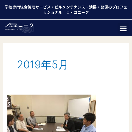
学校専門総合管理サービス
・
ビルメンテナンス
・
清掃
・
警備
のプロフェ
ッショナル ラ・ユニーク
2019年5月